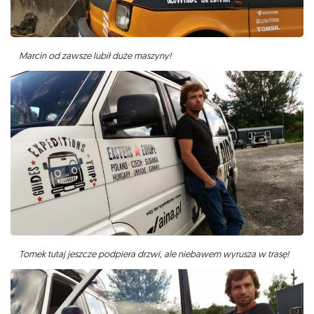
Marcin od zawsze lubił duże maszyny!
Tomek tutaj jeszcze podpiera drzwi, ale niebawem wyrusza w trasę!