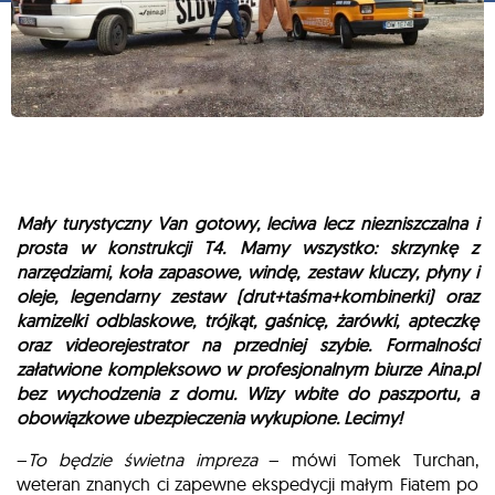
Mały turystyczny Van gotowy, leciwa lecz niezniszczalna i
prosta w konstrukcji T4. Mamy wszystko: skrzynkę z
narzędziami, koła zapasowe, windę, zestaw kluczy, płyny i
oleje, legendarny zestaw (drut+taśma+kombinerki) oraz
kamizelki odblaskowe, trójkąt, gaśnicę, żarówki, apteczkę
oraz videorejestrator na przedniej szybie. Formalności
załatwione kompleksowo w profesjonalnym biurze Aina.pl
bez wychodzenia z domu. Wizy wbite do paszportu, a
obowiązkowe ubezpieczenia wykupione. Lecimy!
–
To będzie świetna impreza
– mówi Tomek Turchan,
weteran znanych ci zapewne ekspedycji małym Fiatem po