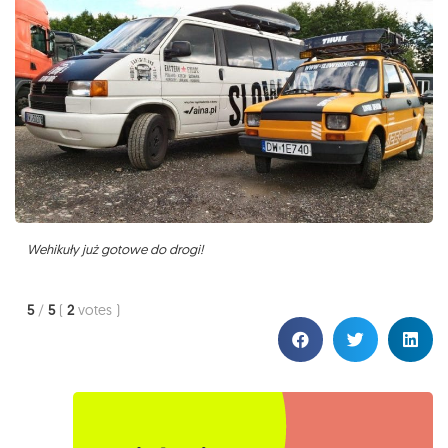
Wehikuły już gotowe do drogi!
5
/
5
(
2
votes
)