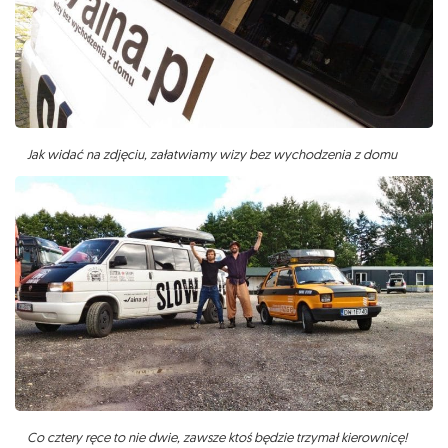
Jak widać na zdjęciu, załatwiamy wizy bez wychodzenia z domu
Co cztery ręce to nie dwie, zawsze ktoś będzie trzymał kierownicę!