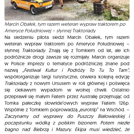
Marcin Obałek, tym razem weteran wypraw traktorem po
Ameryce Południowej – słynnej Traktoriady
Na siedzeniu pilota siedzi Marcin Obałek, tym razem
weteran wypraw traktorem po Ameryce Południowej –
słynnej
Traktoriady
. Znają się z Tomkiem od lat, ale ich
podróżnicze drogi zawsze się rozmijały. Marcin organizuje
w Polsce imprezy o tematyce podróżniczej znane pod
nazwą
„Festiwal Kultur i Podróży To Tu To Tam”
,
współorganizuje targi turystyczne, otwiera kolejną edycję
Traktoriady
z nowym Ursusem w roli głównej i poświęca
się ciekawym wypadom w wolnej chwili. Ostatnio
przeprawił się małym Fiatem przez Australię przejmując od
Tomka pałeczkę slowride’owych wypraw Fiatem 126p.
Wspólnie z Tomkiem poprowadzą „eurotrip” na Wschód. –
Zaczynamy od wyprawy do Puszczy Białowieskiej i
poczęstunku wódką z polskim bizonem. Potem niezłe
bagno nad Biebrzą i Mazury. Ekipa musi wiedzieć, że