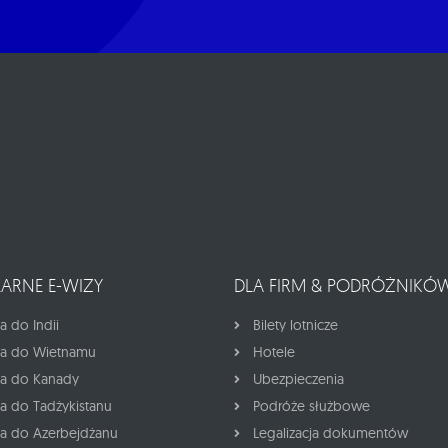
ARNE E-WIZY
DLA FIRM & PODRÓŻNIKÓ
a do Indii
Bilety lotnicze
za do Wietnamu
Hotele
za do Kanady
Ubezpieczenia
za do Tadżykistanu
Podróże służbowe
za do Azerbejdżanu
Legalizacja dokumentów