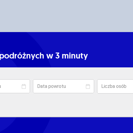
podróżnych w 3 minuty​
u
Data powrotu
Liczba osób