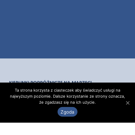
KIERUNKI PODRÓŻNICZE NA MARZEC!
Ta strona korzysta z ciasteczek aby świadczyć usługi na
Nareszcie! Mimo że mrozy nie puszczają, to zbliżający
najwyższym poziomie. Dalsze korzystanie ze strony oznacza,
się wielkimi krokami marzec daje nadzieję na rychłą
że zgadzasz się na ich użycie.
wiosnę. Jest jeszcze jedna dobra wiadomość dla
Zgoda
niecierpliwych. W