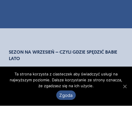
SEZON NA WRZESIEŃ – CZYLI GDZIE SPĘDZIĆ BABIE
LATO
Lato dobiega końca, ale ci, którzy nie załapali się na
Ta strona korzysta z ciasteczek aby świadczyć usługi na
urlopowy sezon ogórkowy, mają jeszcze szansę
najwyższym poziomie. Dalsze korzystanie ze strony oznacza,
zaczerpnąć wakacyjnego powietrza w wielu miejscach
że zgadzasz się na ich użycie.
na świecie. Wrzesień
Zgoda
1 SIERPNIA 2019